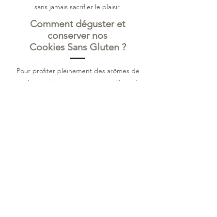
sans jamais sacrifier le plaisir.
Comment déguster et
conserver nos
Cookies Sans Gluten ?
Pour profiter pleinement des arômes de
nos biscuits bio, nous vous conseillons de
les conserver dans leur sachet kraft
recyclable, avec sa fermeture hermétique
particulièrement étanche. Pour un côté
plus esthétique, conservez vos cookies
dans
notre bocal en verre
, à l'abri de
l'humidité (ce qui est crucial dans notre
beau Cap Corse !).
Le conseil d'Émilie :
Pour une expérience
"sortie du four", passez votre cookie sans
gluten 30 secondes au four tiède avant de